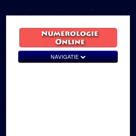
NAVIGATIE
Geboortegetal
Numerologisch getal
persoonlijkheidsgetal